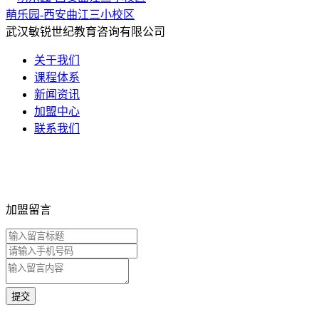
萌乐园-西安曲江三小校区
武汉敏锐世纪教育咨询有限公司
关于我们
课程体系
新闻资讯
加盟中心
联系我们
手机扫码查看官方公众号
加盟留言