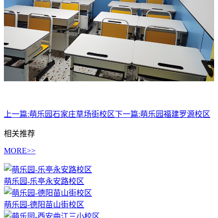
上一篇:
萌乐园石家庄草场街校区
下一篇:
萌乐园福建罗源校区
相关推荐
MORE>>
萌乐园-乐亭永安路校区
萌乐园-德阳苗山街校区