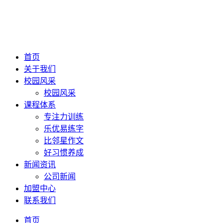
首页
关于我们
校园风采
校园风采
课程体系
专注力训练
乐优易练字
比邻星作文
好习惯养成
新闻资讯
公司新闻
加盟中心
联系我们
首页