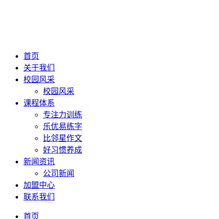
首页
关于我们
校园风采
校园风采
课程体系
专注力训练
乐优易练字
比邻星作文
好习惯养成
新闻资讯
公司新闻
加盟中心
联系我们
首页