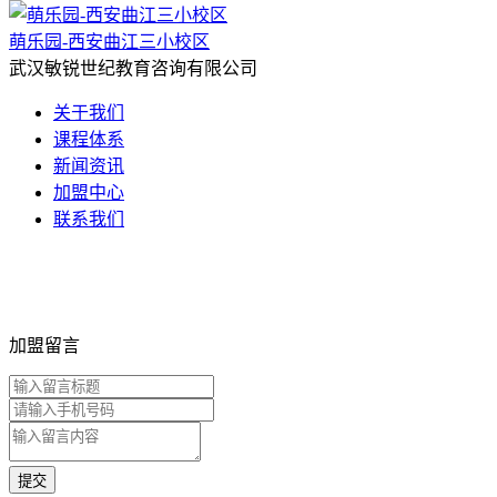
萌乐园-西安曲江三小校区
武汉敏锐世纪教育咨询有限公司
关于我们
课程体系
新闻资讯
加盟中心
联系我们
手机扫码查看官方公众号
加盟留言