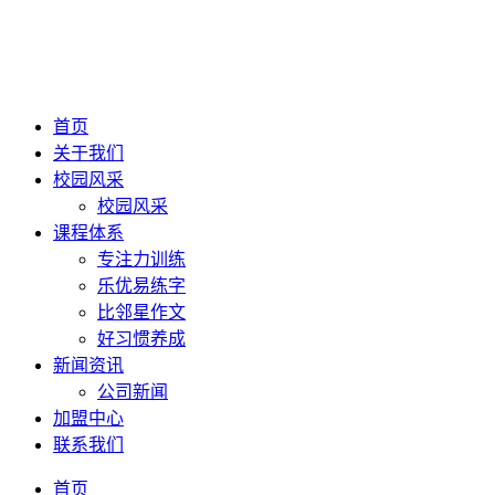
首页
关于我们
校园风采
校园风采
课程体系
专注力训练
乐优易练字
比邻星作文
好习惯养成
新闻资讯
公司新闻
加盟中心
联系我们
首页