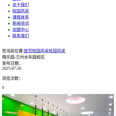
关于我们
校园风采
课程体系
新闻资讯
加盟中心
联系我们
您当前位置:
首页
校园风采
校园风采
萌乐园-兰州水车园校区
发布日期：
2025-07-26
浏览次数：
0