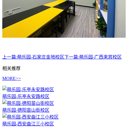
上一篇:
萌乐园-石家庄金地校区
下一篇:
萌乐园-广西来宾校区
相关推荐
MORE>>
萌乐园-乐亭永安路校区
萌乐园-德阳苗山街校区
萌乐园-西安曲江三小校区