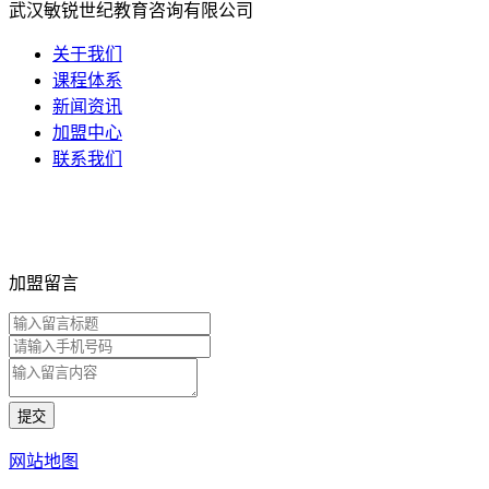
武汉敏锐世纪教育咨询有限公司
关于我们
课程体系
新闻资讯
加盟中心
联系我们
手机扫码查看官方公众号
加盟留言
网站地图