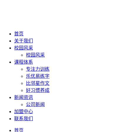
首页
关于我们
校园风采
校园风采
课程体系
专注力训练
乐优易练字
比邻星作文
好习惯养成
新闻资讯
公司新闻
加盟中心
联系我们
首页